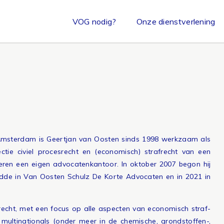
VOG nodig?
Onze dienstverlening
n Amsterdam is Geertjan van Oosten sinds 1998 werkzaam als
ctie civiel procesrecht en (economisch) strafrecht van een
eren een eigen advocatenkantoor. In oktober 2007 begon hij
dde in Van Oosten Schulz De Korte Advocaten en in 2021 in
ierecht, met een focus op alle aspecten van economisch straf-
 multinationals (onder meer in de chemische, grondstoffen-,