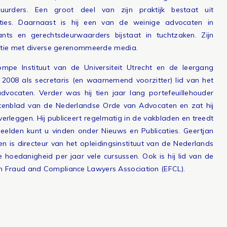
uurders. Een groot deel van zijn praktijk bestaat uit
nties. Daarnaast is hij een van de weinige advocaten in
nts en gerechtsdeurwaarders bijstaat in tuchtzaken. Zijn
elatie met diverse gerenommeerde media.
ompe Instituut van de Universiteit Utrecht en de leergang
nds 2008 als secretaris (en waarnemend voorzitter) lid van het
vocaten. Verder was hij tien jaar lang portefeuillehouder
atenblad van de Nederlandse Orde van Advocaten en zat hij
erleggen. Hij publiceert regelmatig in de vakbladen en treedt
eelden kunt u vinden onder Nieuws en Publicaties. Geertjan
n is directeur van het opleidingsinstituut van de Nederlands
 hoedanigheid per jaar vele cursussen. Ook is hij lid van de
n Fraud and Compliance Lawyers Association (EFCL).