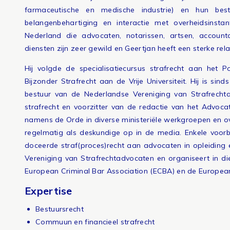
farmaceutische en medische industrie) en hun best
belangenbehartiging en interactie met overheidsinsta
Nederland die advocaten, notarissen, artsen, accounta
diensten zijn zeer gewild en Geertjan heeft een sterke r
Hij volgde de specialisatiecursus strafrecht aan het P
Bijzonder Strafrecht aan de Vrije Universiteit. Hij is si
bestuur van de Nederlandse Vereniging van Strafrechtad
strafrecht en voorzitter van de redactie van het Advoc
namens de Orde in diverse ministeriële werkgroepen en ov
regelmatig als deskundige op in de media. Enkele voorb
doceerde straf(proces)recht aan advocaten in opleiding e
Vereniging van Strafrechtadvocaten en organiseert in die
European Criminal Bar Association (ECBA) en de Europea
Expertise
Bestuursrecht
Commuun en financieel strafrecht