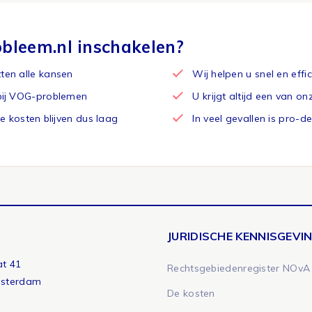
leem.nl inschakelen?
tten alle kansen
Wij helpen u snel en effi
d bij VOG-problemen
U krijgt altijd een van on
De kosten blijven dus laag
In veel gevallen is pro-d
JURIDISCHE KENNISGEVI
at 41
Rechtsgebiedenregister NOvA
msterdam
De kosten