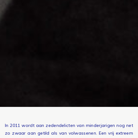
In 2011 wordt aan zedendelicten van minderjarigen nog net
zo zwaar aan getild als van volwassenen. Een vrij extreem